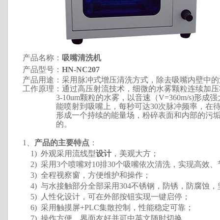
产品名称
：
吸嘴清洗机
产品型号：
HN-NC207
产品用途：采用脉冲式增压清洗方式，除去吸嘴内壁中的
工作原理：通过高压射流技术，细微的水雾颗粒连续加压
3-10um颗粒的水雾，以音速（V=360m/s)形成
能喷射到吸嘴上，每秒可达30次脉冲频率，在待
形成一个持续的能量场，粉碎表面和内部的污垢
的。
1、
产品的主要特点
：
1)
外观采用流线型
设计
，美观大方；
2)
采用3个喷嘴对10排30个吸嘴依次清洗，实现高效、
3)
全程视察窗，方便维护和操作；
4)
与水接触部分全部采用304不锈钢，防锈，防腐蚀，
5)
人性化设计，可在外部按钮实现一键启停；
6)
采用触摸屏+PLC集散控制，性能稳定可靠；
7)
操作方便，界面友好并可中英文随时切换。