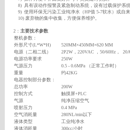
8)
具有误动作报警及紧急制动系统，设有过载保护系
9)
使用环保无污染工业纯净水（HP值 5-7软水）或自
10)
废弃物的集中收集，方便保养维护。
2：
主要技术参数
整机参数：
外形尺寸(L*W*H)
520MM×450MM×620 MM
电源（二相二线）
2P2W，220VAC ，50/60Hz， 20
电源功率要求
250W
气源压力
0.5 - 0.6MPa （正常工作时）
重量
约42KG
电器控制部分参数：
总功率
200W
控制方式
触摸屏+PLC
气源
纯净压缩空气
喷射压力
0.4 MPa
空气消耗量
280NL/min以下
液体类型
工业纯净水
液体消耗量
300cc/小时