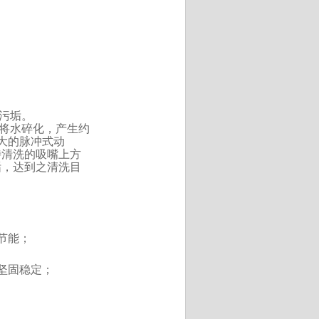
污垢。
将水碎化，产生约
强大的脉冲式动
清洗的吸嘴上方
，达到之清洗目
节能；
坚固稳定；