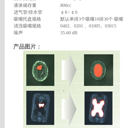
液体储存量
800cc
进气管/排水管
￠8 / ￠6
吸嘴托盘规格
默认单排3个吸嘴10排30个 吸嘴
清洗吸嘴规格
0402、0201 、01005、03015
噪声
35-60 dB
产品图片
：