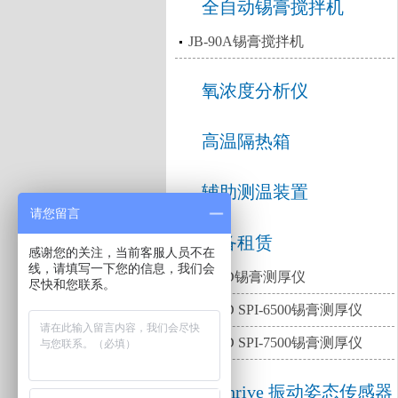
全自动锡膏搅拌机
JB-90A锡膏搅拌机
氧浓度分析仪
高温隔热箱
辅助测温装置
请您留言
设备租赁
感谢您的关注，当前客服人员不在
线，请填写一下您的信息，我们会
出租2D锡膏测厚仪
尽快和您联系。
出租3D SPI-6500锡膏测厚仪
出租3D SPI-7500锡膏测厚仪
Bathrive 振动姿态传感器