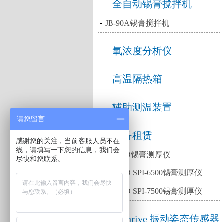
全自动锡膏搅拌机
JB-90A锡膏搅拌机
氧浓度分析仪
高温隔热箱
辅助测温装置
请您留言
设备租赁
感谢您的关注，当前客服人员不在
线，请填写一下您的信息，我们会
出租2D锡膏测厚仪
尽快和您联系。
出租3D SPI-6500锡膏测厚仪
出租3D SPI-7500锡膏测厚仪
Bathrive 振动姿态传感器