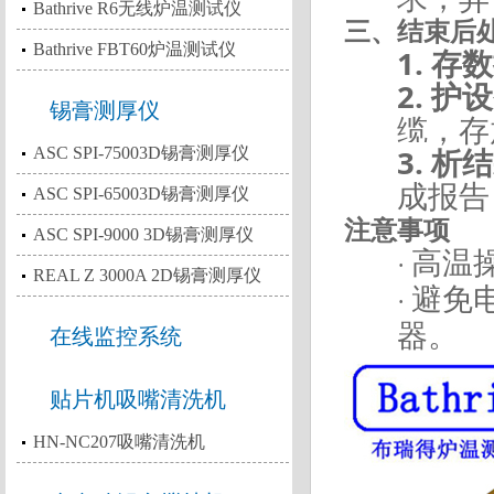
Bathrive R6无线炉温测试仪
三、结束后
Bathrive FBT60炉温测试仪
1.
存数
2.
护设
锡膏测厚仪
缆，存
3.
析结
ASC SPI-75003D锡膏测厚仪
成报告
ASC SPI-65003D锡膏测厚仪
注意事项
ASC SPI-9000 3D锡膏测厚仪
高温
·
REAL Z 3000A 2D锡膏测厚仪
避免
·
器。
在线监控系统
贴片机吸嘴清洗机
HN-NC207吸嘴清洗机