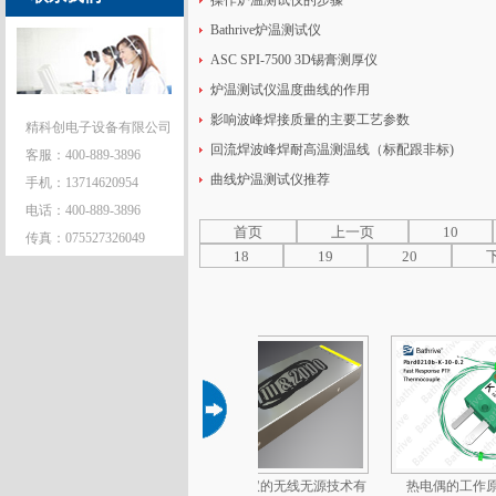
操作炉温测试仪的步骤
Bathrive炉温测试仪
ASC SPI-7500 3D锡膏测厚仪
炉温测试仪温度曲线的作用
影响波峰焊接质量的主要工艺参数
精科创电子设备有限公司
回流焊波峰焊耐高温测温线（标配跟非标)
客服：400-889-3896
曲线炉温测试仪推荐
手机：13714620954
电话：400-889-3896
首页
上一页
10
传真：075527326049
18
19
20
无线炉温测试仪优点
炉温测试仪的无线无源技术有
热电偶的工作