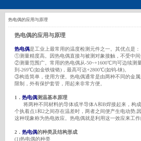
热电偶的应用与原理
热电偶的应用与原理
热电偶
是工业上最常用的温度检测元件之一。其优点是：
①测量精度高。因热电偶直接与被测对象接触，不受中间
②测量范围广。常用的热电偶从-50~+1600℃均可边续
到-269℃(如金铁镍铬)，最高可达+2800℃(如钨-铼)。
③构造简单，使用方便。热电偶通常是由两种不同的金属
限制，外有保护套管，用起来非常方便。
1．
热电偶
测温基本原理
将两种不同材料的导体或半导体A和B焊接起来，构成一
个执着点1和2之间存在温差时，两者之间便产生电动势,
这种现象称为热电效应。热电偶就是利用这一效应来工作
2．
热电偶
的种类及结构形成
(1)热电偶的种类