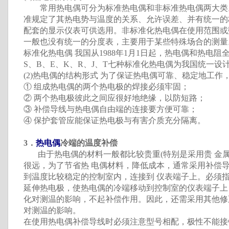
常用热电偶可分为标准热电偶和非标准热电偶两大类
准规定了其热电势与温度的关系、允许误差、并有统一的
配套的显示仪表可供选用。非标准化热电偶在使用范围或
一般也没有统一的分度表，主要用于某些特殊场合的测量
标准化热电偶 我国从1988年1月1日起，热电偶和热电阻
S、B、E、K、R、J、T七种标准化热电偶为我国统一设
(2)热电偶的结构形式 为了保证热电偶可靠、稳定地工
① 组成热电偶的两个热电极的焊接必须牢固；
② 两个热电极彼此之间应很好地绝缘，以防短路；
③ 补偿导线与热电偶自由端的连接要方便可靠；
④ 保护套管应能保证热电极与有害介质充分隔离。
3．
热电偶
冷端的温度补偿
由于热电偶的材料一般都比较贵重(特别是采用贵 金属
很远，为了节省热 电偶材料，降低成本，通常采用补偿导
到温度比较稳定的控制室内，连接到 仪表端子上。必须
延伸热电极，使热电偶的冷端移动到控制室的仪表端子上
化对测温的影响，不起补偿作用。因此，还需采用其他修正
对测温的影响。
在使用热电偶补偿导线时必须注意型号相配，极性不能接