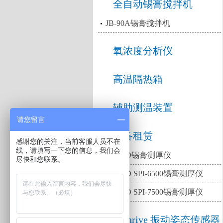
全自动锡膏搅拌机
JB-90A锡膏搅拌机
氧浓度分析仪
高温隔热箱
辅助测温装置
请您留言
设备租赁
感谢您的关注，当前客服人员不在
线，请填写一下您的信息，我们会
出租2D锡膏测厚仪
尽快和您联系。
出租3D SPI-6500锡膏测厚仪
出租3D SPI-7500锡膏测厚仪
Bathrive 振动姿态传感器